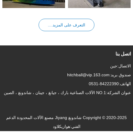
التأهيل لتصنيع مصاعد الطاقة النووية.
العرض الجماعي للذكرى الستين
لليوم الوطني للعاصمة" من مقر
العرض الجماعي للذكرى الستين
التعرف على المزيد....
لليوم
اتصل بنا
الاتصال:
جين
صندوق بريد:
hitchball@vip.163.com
الهاتف:
0531-84222390
عنوان الشركة:
NO.1 الآلات الصناعية بارك ، جيانغ ، جينان ، شاندونغ ، الصين
Copyright © 2020-2025 شاندونغ Jiyang مصنع الآلات المحدودة
الدعم
الفني:هوازيكلاود