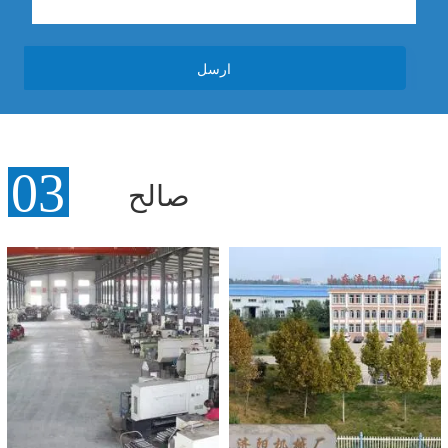
ارسل
صالح