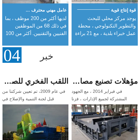
قوة إنتاج قوية
عامل مهني محترف
يوجد مركز محلي للبحث
لديها أكثر من 200 موظف ، بما
والتطوير التكنولوجي ، محطة
في ذلك 68 من الموظفين
عمل خبراء بلدية ، مع 21 براءة
الفنيين والتقنيين. أكثر من 100
اختراع وطنية.
مجموعة من معدات الإنتاج
الرئيسية.
خبر
مؤهلات تصنيع مصاعد الطاقة النووية
اللقب الفخري للصناعة
في فبراير 2014 ، مع الجهود
في عام 2009، تم تعيين شركتنا من
المشتركة لجميع الإدارات ، فزنا
قبل لجنة التنمية والإصلاح في
بمناقصة مشروع المصعد الهيدروليكي
مقاطعة شاندونغ باعتبارها وحدة
لمحطة سانمن للطاقة النووية
تصنيع معدات رفع العوامات في
ومحطة هاييانغ للطاقة النووية التابعة
العاصمة للعرض الجماعي لليوم
لمؤسسة الطاقة النووية الحكومية ،
الوطني الستين، وقد تم منحها لقب
وحققنا التوطين وحصلنا بنجاح على
فخري "وحدة المساهمة في دعم