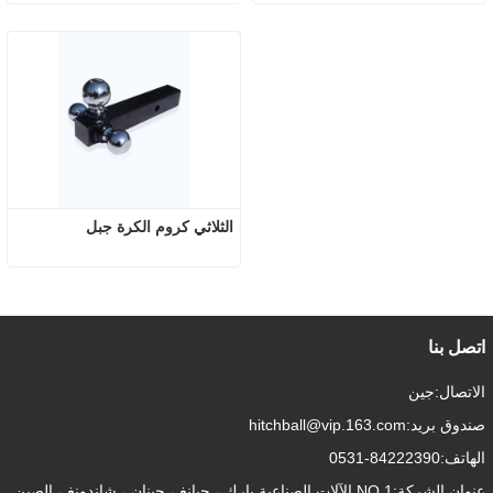
الثلاثي كروم الكرة جبل
اتصل بنا
الاتصال:
جين
صندوق بريد:
hitchball@vip.163.com
الهاتف:
0531-84222390
عنوان الشركة:
NO.1 الآلات الصناعية بارك ، جيانغ ، جينان ، شاندونغ ، الصين