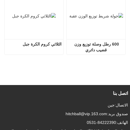
600 رطل وصلة توزيع وزن 
الثلاثي كروم الكرة جبل
قضيب دائري
اتصل بنا
الاتصال:
جين
صندوق بريد:
hitchball@vip.163.com
الهاتف:
0531-84222390