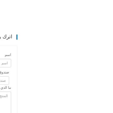
اترك ر
اسم
صندوق 
ما الذي