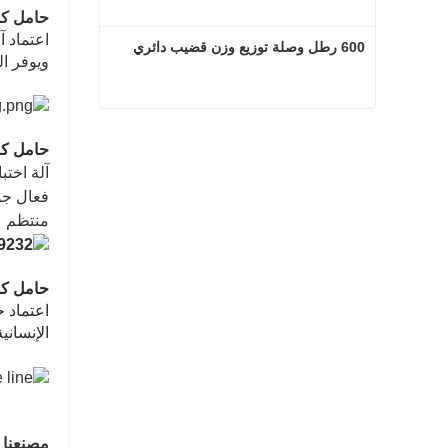
حامل ك
اعتماد آ
600 رطل وصلة توزيع وزن قضيب دائري
ويوفر ال
600 رطل وصلة توزيع وزن قضيب دائري
حامل ك
اتصل الآن
آلة اختب
فعال جود
منتظم ع
حامل ك
اعتماد خ
الإنسانية
مصنعنا - المساحة الإجمال