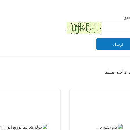
حقق
ارسل
 ذات صله