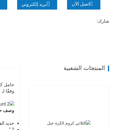
اتصل الآن
بريد إلكتروني
شارك:
المنتجات الشعبية
وفقًا لـ
وصف
حا
حديد الفرقة ، mm
2 ” - no rating black