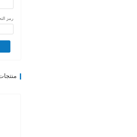
رمز الت
منتجات