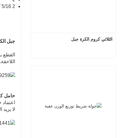
2 5/16 ”- no rating black
الثلاثي كروم الكرة جبل
جبل الك
القطع ب
اللاحقة.
الثلاثي كروم الكرة جبل
اتصل الآن
حامل ك
اعتماد خ
لا يزيد 